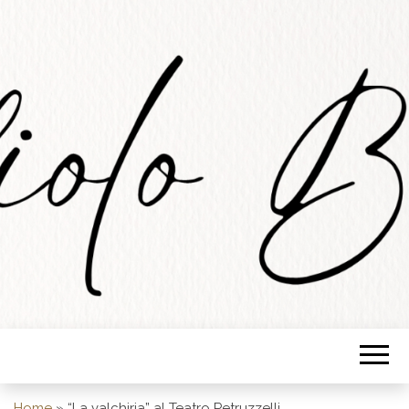
STUDIOLO
BARESE
Home
»
“La valchiria” al Teatro Petruzzelli