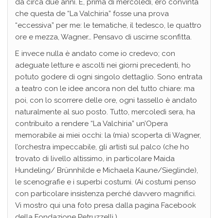
da circa due anni. E, prima di mercoledì, ero convinta
che questa de “La Valchiria” fosse una prova
“eccessiva” per me: le tematiche, il tedesco, le quattro
ore e mezza, Wagner… Pensavo di uscirne sconfitta.
E invece nulla è andato come io credevo; con
adeguate letture e ascolti nei giorni precedenti, ho
potuto godere di ogni singolo dettaglio. Sono entrata
a teatro con le idee ancora non del tutto chiare: ma
poi, con lo scorrere delle ore, ogni tassello è andato
naturalmente al suo posto. Tutto, mercoledì sera, ha
contribuito a rendere “La Valchiria” un’Opera
memorabile ai miei occhi: la (mia) scoperta di Wagner,
l’orchestra impeccabile, gli artisti sul palco (che ho
trovato di livello altissimo, in particolare Maida
Hundeling/ Brünnhilde e Michaela Kaune/Sieglinde),
le scenografie e i superbi costumi. (Ai costumi penso
con particolare insistenza perché davvero magnifici.
Vi mostro qui una foto presa dalla pagina Facebook
della Fondazione Petruzzelli.)