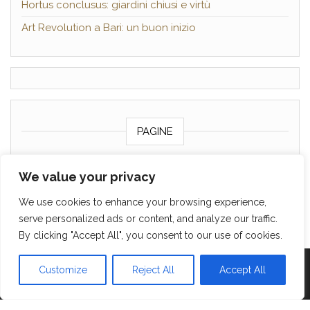
Hortus conclusus: giardini chiusi e virtù
Art Revolution a Bari: un buon inizio
PAGINE
Chi sono
We value your privacy
Contattami
We use cookies to enhance your browsing experience,
Cookie policy
serve personalized ads or content, and analyze our traffic.
By clicking "Accept All", you consent to our use of cookies.
Customize
Reject All
Accept All
Proudly powered by
WordPress
|
Tema:
Head Blog