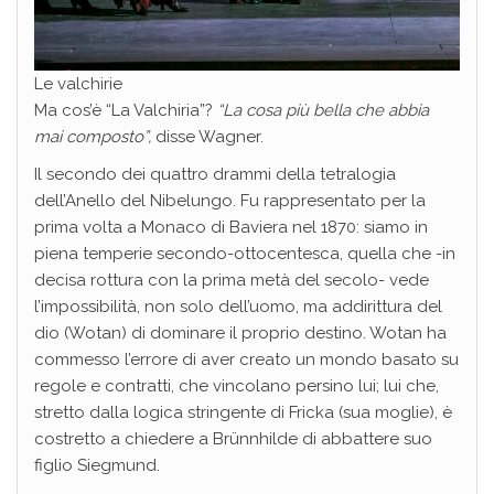
Le valchirie
Ma cos’è “La Valchiria”?
“La cosa più bella che abbia
mai composto”,
disse Wagner.
Il secondo dei quattro drammi della tetralogia
dell’Anello del Nibelungo. Fu rappresentato per la
prima volta a Monaco di Baviera nel 1870: siamo in
piena temperie secondo-ottocentesca, quella che -in
decisa rottura con la prima metà del secolo- vede
l’impossibilità, non solo dell’uomo, ma addirittura del
dio (Wotan) di dominare il proprio destino. Wotan ha
commesso l’errore di aver creato un mondo basato su
regole e contratti, che vincolano persino lui; lui che,
stretto dalla logica stringente di Fricka (sua moglie), è
costretto a chiedere a Brünnhilde di abbattere suo
figlio Siegmund.