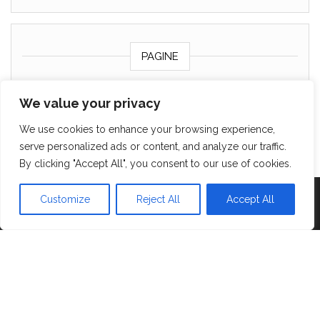
PAGINE
Chi sono
We value your privacy
Contattami
We use cookies to enhance your browsing experience,
Cookie policy
serve personalized ads or content, and analyze our traffic.
By clicking "Accept All", you consent to our use of cookies.
Customize
Reject All
Accept All
Proudly powered by
WordPress
|
Tema:
Head Blog