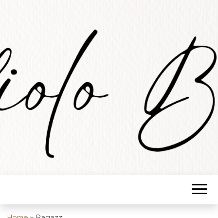
STUDIOLO
BARESE
Home
»
Ragazzi