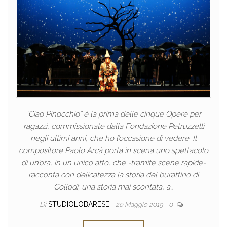
“Ciao Pinocchio” è la prima delle cinque Opere per
ragazzi, commissionate dalla Fondazione Petruzzelli
negli ultimi anni, che ho l’occasione di vedere. Il
compositore Paolo Arcà porta in scena uno spettacolo
di un’ora, in un unico atto, che -tramite scene rapide-
racconta con delicatezza la storia del burattino di
Collodi; una storia mai scontata, a…
Di
STUDIOLOBARESE
20 Maggio 2019
0