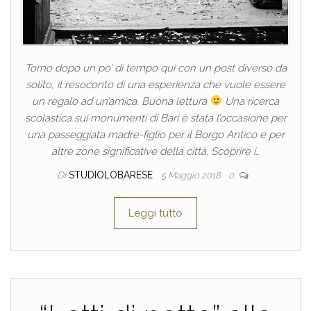
Torno dopo un po’ di tempo qui con un post diverso da
solito, il resoconto di una esperienza che vuole essere
un regalo ad un’amica. Buona lettura
Una ricerca
scolastica sui monumenti di Bari è stata l’occasione per
una passeggiata madre-figlio per il Borgo Antico e per
altre zone significative della città. Scoprire i…
Di
STUDIOLOBARESE
5 Maggio 2018
0
Leggi tutto