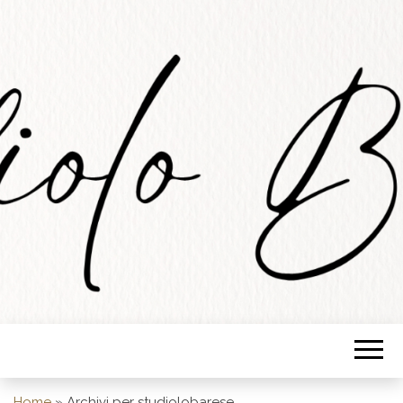
STUDIOLO
BARESE
Home
»
Archivi per studiolobarese