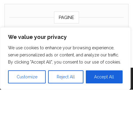
PAGINE
Chi sono
We value your privacy
Contattami
We use cookies to enhance your browsing experience,
Cookie policy
serve personalized ads or content, and analyze our traffic.
By clicking "Accept All", you consent to our use of cookies.
Customize
Reject All
Accept All
Proudly powered by
WordPress
|
Tema:
Head Blog