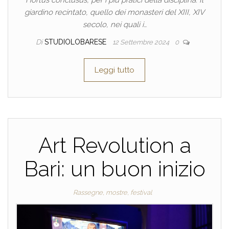
Hortus conclusus, per i più pratici della disciplina. Il
giardino recintato, quello dei monasteri del XIII, XIV
secolo, nei quali i…
Di
STUDIOLOBARESE
12 Settembre 2024
0
Leggi tutto
Art Revolution a
Bari: un buon inizio
Rassegne, mostre, festival