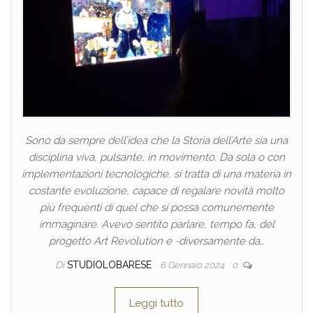
Sono da sempre dell’idea che la Storia dell’Arte sia una
disciplina viva, pulsante, in movimento. Da sola o con
implementazioni tecnologiche, si tratta di una materia in
costante evoluzione, capace di regalare novità molto
più frequenti di quel che si possa comunemente
immaginare. Avevo sentito parlare, tempo fa, del
progetto Art Revolution e -diversamente da…
Di
STUDIOLOBARESE
6 Gennaio 2024
0
Leggi tutto