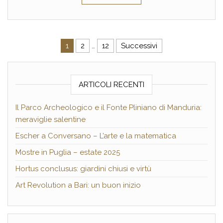
Paginazione degli articoli
1
2
…
12
Successivi
ARTICOLI RECENTI
Il Parco Archeologico e il Fonte Pliniano di Manduria:
meraviglie salentine
Escher a Conversano – L’arte e la matematica
Mostre in Puglia – estate 2025
Hortus conclusus: giardini chiusi e virtù
Art Revolution a Bari: un buon inizio