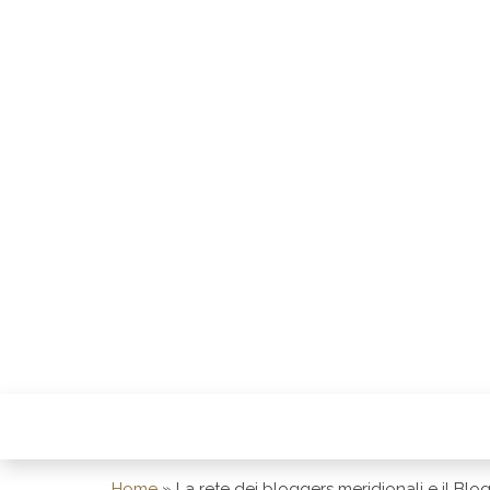
STUDIOLO 
Home
»
La rete dei bloggers meridionali e il Blo