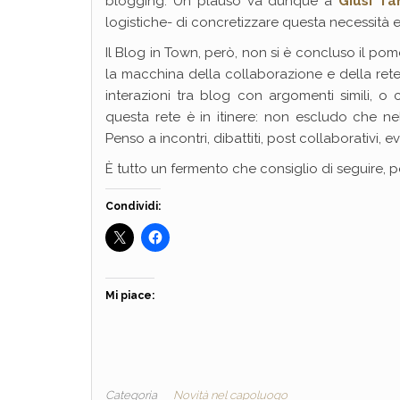
blogging. Un plauso va dunque a
Giusi Ta
logistiche- di concretizzare questa necessità 
Il Blog in Town, però, non si è concluso il po
la macchina della collaborazione e della ret
interazioni tra blog con argomenti simili, 
questa rete è in itinere: non escludo che nel
Penso a incontri, dibattiti, post collaborativi, ev
È tutto un fermento che consiglio di seguire, 
Condividi:
Mi piace:
Categoria
Novità nel capoluogo