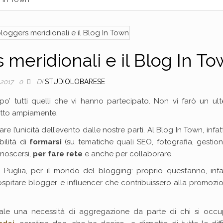
 meridionali e il Blog In T
Di
STUDIOLOBARESE
 2017
0
’ tutti quelli che vi hanno partecipato. Non vi farò un ulte
atto ampiamente.
re l’unicità dell’evento dalle nostre parti. Al Blog In Town, infatt
ilità di
formarsi
(su tematiche quali SEO, fotografia, gestio
onoscersi,
per fare rete
e anche per collaborare.
glia, per il mondo del blogging: proprio quest’anno, infatt
ospitare blogger e influencer che contribuissero alla promozi
 locale una necessità di aggregazione da parte di chi si occ