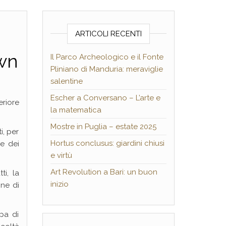
ARTICOLI RECENTI
own
Il Parco Archeologico e il Fonte
Pliniano di Manduria: meraviglie
salentine
Escher a Conversano – L’arte e
riore
la matematica
Mostre in Puglia – estate 2025
i, per
Hortus conclusus: giardini chiusi
ne dei
e virtù
Art Revolution a Bari: un buon
i, la
inizio
one di
upa di