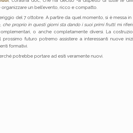
ndoi
, coratina doc, che ha deciso -a dispetto di tutte le diff
e organizzare un bell’evento, ricco e compatto.
meriggio del 7 ottobre. A partire da quel momento, si è messa i
e,
che proprio in questi giorni sta dando i suoi primi frutti
: mi rife
o complementari, o anche completamente diversi. La costruzio
 prossimo futuro potremo assistere a interessanti nuove inizi
enti formativi.
perché potrebbe portare ad esiti veramente nuovi.