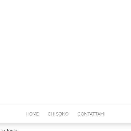
BARESE
HOME
CHI SONO
CONTATTAMI
g In Town