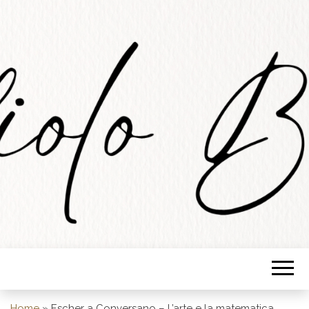
STUDIOLO
BARESE
Home
»
Escher a Conversano – L’arte e la matematica