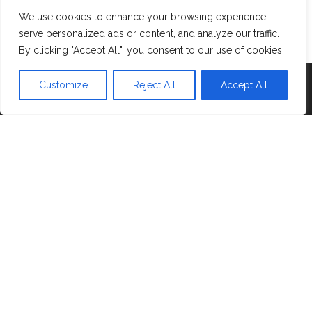
Contattami
We use cookies to enhance your browsing experience,
Cookie policy
serve personalized ads or content, and analyze our traffic.
By clicking "Accept All", you consent to our use of cookies.
Customize
Reject All
Accept All
Proudly powered by
WordPress
|
Tema:
Head Blog