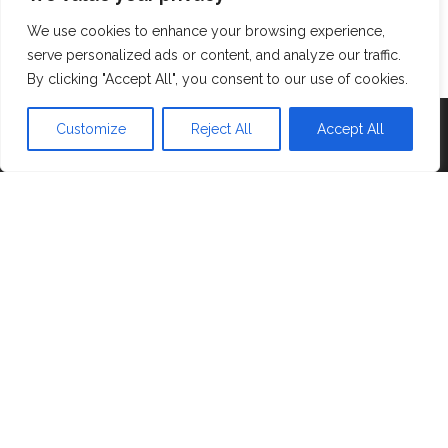
Contattami
We use cookies to enhance your browsing experience,
Cookie policy
serve personalized ads or content, and analyze our traffic.
By clicking "Accept All", you consent to our use of cookies.
Proudly powered by
WordPress
|
Tema:
Head Blog
Customize
Reject All
Accept All