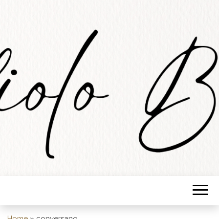
STUDIOLO
BARESE
Home
»
conversano