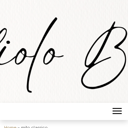
STUDIOLO
BARESE
Home
»
mito classico