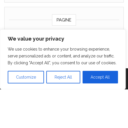
PAGINE
Chi sono
We value your privacy
Contattami
We use cookies to enhance your browsing experience,
Cookie policy
serve personalized ads or content, and analyze our traffic.
By clicking "Accept All", you consent to our use of cookies.
Proudly powered by
Customize
Reject All
WordPress
|
Tema:
Accept All
Head Blog