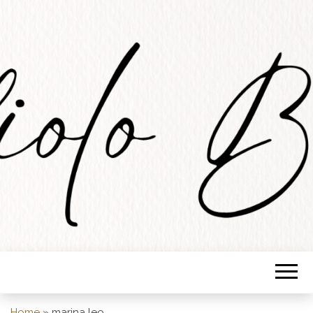
STUDIOLO
BARESE
Home
»
marina leo