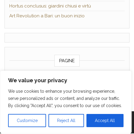
Hortus conclusus: giardini chiusi e virtù
Art Revolution a Bari: un buon inizio
PAGINE
Chi sono
We value your privacy
Contattami
We use cookies to enhance your browsing experience,
Cookie policy
serve personalized ads or content, and analyze our traffic.
By clicking "Accept All", you consent to our use of cookies.
Proudly powered by
WordPress
|
Tema:
Head Blog
Customize
Reject All
Accept All