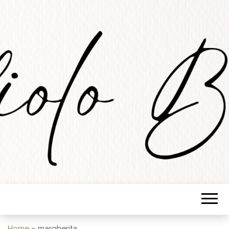
STUDIOLO
BARESE
Home
»
margherita